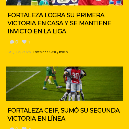
FORTALEZA LOGRA SU PRIMERA
VICTORIA EN CASA Y SE MANTIENE
INVICTO EN LA LIGA
0
1
,
30 julio, 2024
Fortaleza CEIF
Inicio
FORTALEZA CEIF, SUMÓ SU SEGUNDA
VICTORIA EN LÍNEA