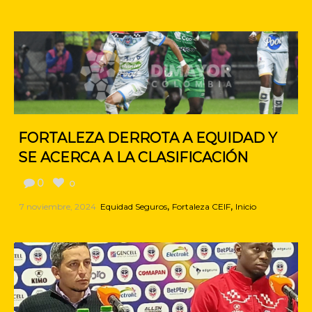
FORTALEZA DERROTA A EQUIDAD Y
SE ACERCA A LA CLASIFICACIÓN
0
0
,
,
7 noviembre, 2024
Equidad Seguros
Fortaleza CEIF
Inicio