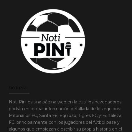
NOTI PINI
Noti Pini es una página web en la cual los navegadores
podrán encontrar información detallada de los equipos:
Millonarios FC, Santa Fe, Equidad, Tigres FC y Fortaleza
FC, principalmente con los jugadores del fútbol base y
algunos que empiezan a escribir su propia historia en el