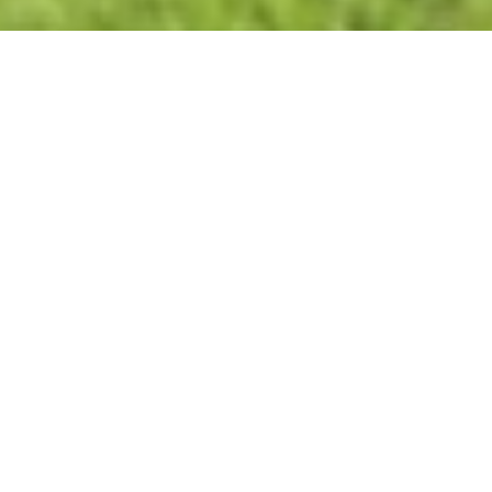
Los Cardenales
Independiente Santa Fe
Fue fundado el 28 de febrero de 1941, y
cuenta con nueve títulos en el Fútbol
Profesional Colombiano. Ostenta un
título internacional, ya que en 2015,
obtuvo el título de la Copa Sudamericana
con el entrenador uruguayo Gerardo
Pelusso.
De igual manera, es el equipo más