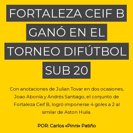
FORTALEZA CEIF B
GANÓ EN EL
TORNEO DIFÚTBOL
SUB 20
Con anotaciones de Julían Tovar en dos ocasiones,
Joao Abonía y Andrés Santiago, el conjunto de
Fortaleza Ceif B, logró imponerse 4 goles a 2 al
similar de Aston Huila.
POR: Carlos «Pinni» Patiño