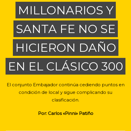
MILLONARIOS Y
SANTA FE NO SE
HICIERON DAÑO
EN EL CLÁSICO 300
El conjunto Embajador continúa cediendo puntos en
condición de local y sigue complicando su
clasificación.
Por: Carlos «Pinni» Patiño