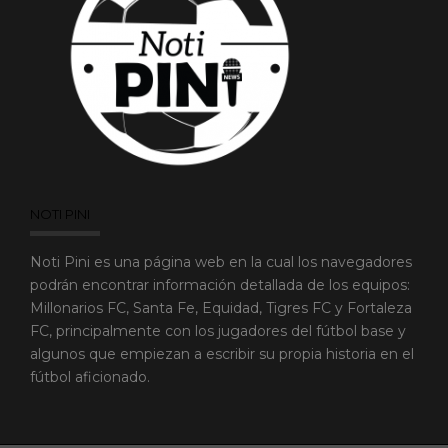
NOTI PINI
Noti Pini es una página web en la cual los navegadores
podrán encontrar información detallada de los equipos:
Millonarios FC, Santa Fe, Equidad, Tigres FC y Fortaleza
FC, principalmente con los jugadores del fútbol base y
algunos que empiezan a escribir su propia historia en el
fútbol aficionado.