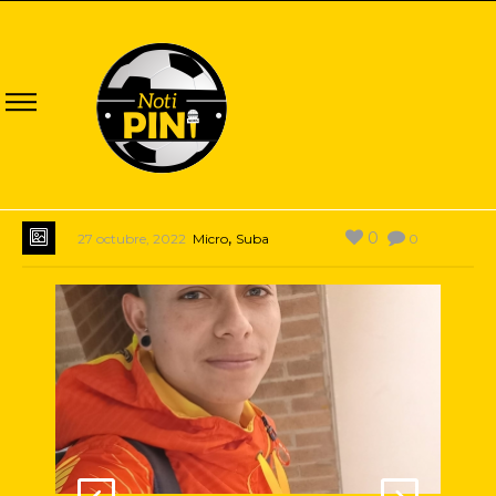
,
0
27 octubre, 2022
Micro
Suba
0