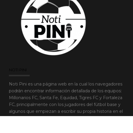
NOTI PINI
Noti Pini es una página web en la cual los navegadores
podrán encontrar información detallada de los equipos:
Millonarios FC, Santa Fe, Equidad, Tigres FC y Fortaleza
FC, principalmente con los jugadores del fútbol base y
algunos que empiezan a escribir su propia historia en el
fútbol aficionado.