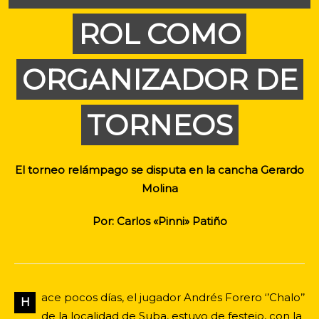
ROL COMO
ORGANIZADOR DE
TORNEOS
El torneo relámpago se disputa en la cancha Gerardo
Molina
Por: Carlos «Pinni» Patiño
ace pocos días, el jugador Andrés Forero ‘’Chalo’’
H
de la localidad de Suba, estuvo de festejo, con la