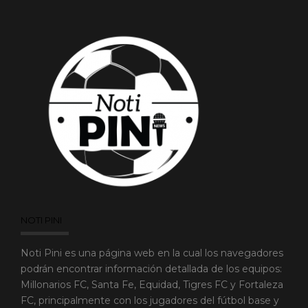
NOTI PINI
Noti Pini es una página web en la cual los navegadores
podrán encontrar información detallada de los equipos:
Millonarios FC, Santa Fe, Equidad, Tigres FC y Fortaleza
FC, principalmente con los jugadores del fútbol base y