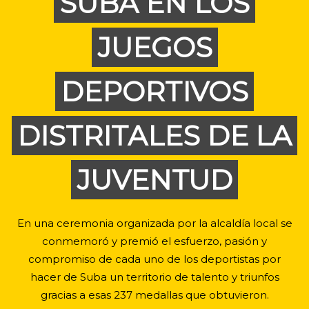
SUBA EN LOS
JUEGOS
DEPORTIVOS
DISTRITALES DE LA
JUVENTUD
En una ceremonia organizada por la alcaldía local se
conmemoró y premió el esfuerzo, pasión y
compromiso de cada uno de los deportistas por
hacer de Suba un territorio de talento y triunfos
gracias a esas 237 medallas que obtuvieron.