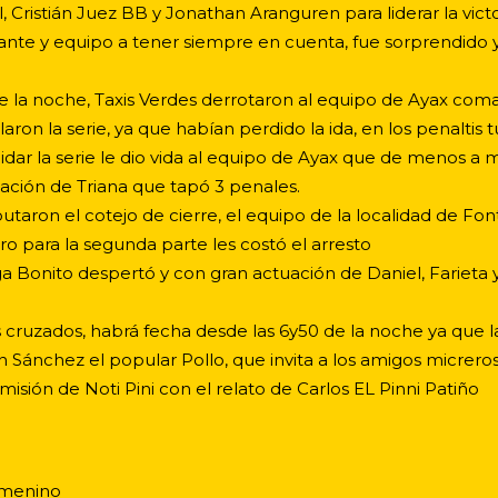
, Cristián Juez BB y Jonathan Aranguren para liderar la victo
ante y equipo a tener siempre en cuenta, fue sorprendido y l
de la noche, Taxis Verdes derrotaron al equipo de Ayax com
alaron la serie, ya que habían perdido la ida, en los penaltis 
uidar la serie le dio vida al equipo de Ayax que de menos a 
uación de Triana que tapó 3 penales.
sputaron el cotejo de cierre, el equipo de la localidad de Fo
ro para la segunda parte les costó el arresto
 Joga Bonito despertó y con gran actuación de Daniel, Farieta y
s cruzados, habrá fecha desde las 6y50 de la noche ya que 
an Sánchez el popular Pollo, que invita a los amigos micre
isión de Noti Pini con el relato de Carlos EL Pinni Patiño
emenino