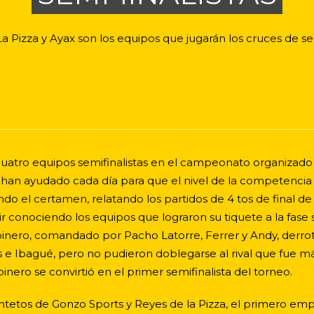
a Pizza y Ayax son los equipos que jugarán los cruces de se
cuatro equipos semifinalistas en el campeonato organizado p
 han ayudado cada día para que el nivel de la competencia
 el certamen, relatando los partidos de 4 tos de final de v
ir conociendo los equipos que lograron su tiquete a la fase 
pinero, comandado por Pacho Latorre, Ferrer y Andy, derrot
 e Ibagué, pero no pudieron doblegarse al rival que fue má
pinero se convirtió en el primer semifinalista del torneo.
uintetos de Gonzo Sports y Reyes de la Pizza, el primero