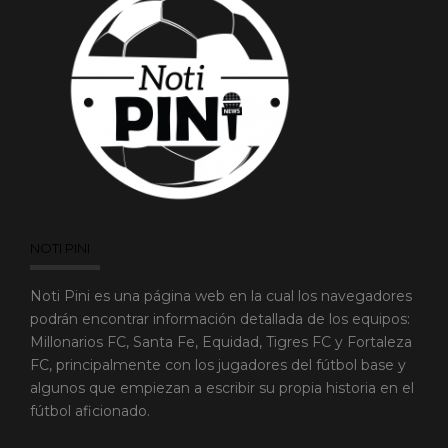
NOTI PINI
Noti Pini es una página web en la cual los navegadores
podrán encontrar información detallada de los equipos:
Millonarios FC, Santa Fe, Equidad, Tigres FC y Fortaleza
FC, principalmente con los jugadores del fútbol base y
algunos que empiezan a escribir su propia historia en el
fútbol aficionado.