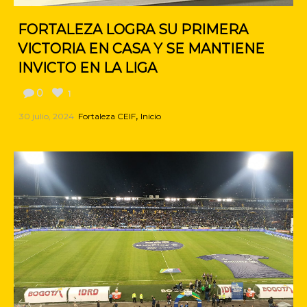
FORTALEZA LOGRA SU PRIMERA
VICTORIA EN CASA Y SE MANTIENE
INVICTO EN LA LIGA
0
1
,
30 julio, 2024
Fortaleza CEIF
Inicio