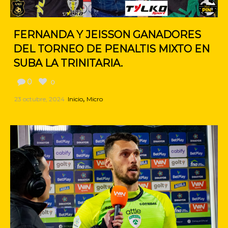
FERNANDA Y JEISSON GANADORES
DEL TORNEO DE PENALTIS MIXTO EN
SUBA LA TRINITARIA.
0
0
,
23 octubre, 2024
Inicio
Micro