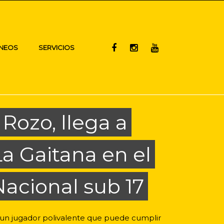
NEOS
SERVICIOS
Rozo, llega a
La Gaitana en el
acional sub 17
un jugador polivalente que puede cumplir