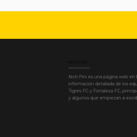
NOTI PINI
Noti Pini es una página web en 
información detallada de los equ
Tigres FC y Fortaleza FC, princi
y algunos que empiezan a escribir