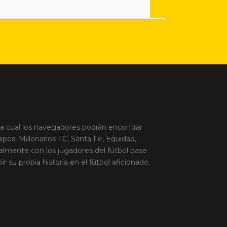
la cual los navegadores podrán encontrar
ipos: Millonarios FC, Santa Fe, Equidad,
palmente con los jugadores del fútbol base
 su propia historia en el fútbol aficionado.