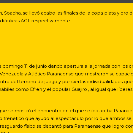
 Soacha, se llevó acabo las finales de la copa plata y oro
idráulicas AGT respectivamente.
e domingo 11 de junio dando apertura a la jornada con los 
de Venezuela y Atlético Paranaense que mostraron su capaci
ntro del terreno de juego y por ciertas individualidades 
ábiles como Efren y el popular Guajiro , al igual que líde
jo que se mostró el encuentro en el que se iba arriba Paran
 frenético que ayudo al espectáculo por lo que ambos se d
y el resguardo físico se decantó para Paranaense que logro