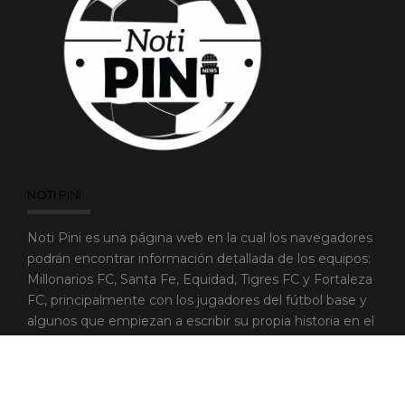
NOTI PINI
Noti Pini es una página web en la cual los navegadores
podrán encontrar información detallada de los equipos:
Millonarios FC, Santa Fe, Equidad, Tigres FC y Fortaleza
FC, principalmente con los jugadores del fútbol base y
algunos que empiezan a escribir su propia historia en el
fútbol aficionado.