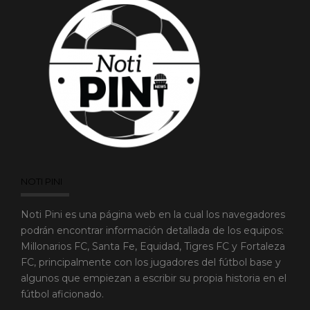
NOTI PINI
Noti Pini es una página web en la cual los navegadores
podrán encontrar información detallada de los equipos:
Millonarios FC, Santa Fe, Equidad, Tigres FC y Fortaleza
FC, principalmente con los jugadores del fútbol base y
algunos que empiezan a escribir su propia historia en el
fútbol aficionado.