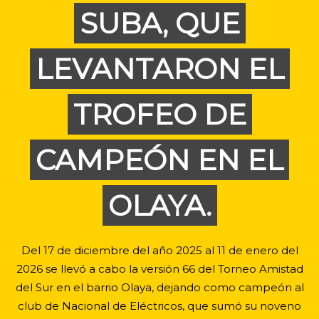
SUBA, QUE
LEVANTARON EL
TROFEO DE
CAMPEÓN EN EL
OLAYA.
Del 17 de diciembre del año 2025 al 11 de enero del
2026 se llevó a cabo la versión 66 del Torneo Amistad
del Sur en el barrio Olaya, dejando como campeón al
club de Nacional de Eléctricos, que sumó su noveno