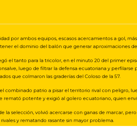
didad por ambos equipos, escasos acercamientos a gol, más e
ener el dominio del balón que generar aproximaciones de 
egó el tanto para la tricolor, en el minuto 20 del primer ep
nsalve, luego de filtrar la defensa ecuatoriana y perfilarse 
nados que colmaron las graderías del Coloso de la 57.
l combinado patrio a pisar el territorio rival con peligro, l
emató potente y exigió al golero ecuatoriano, quien envío 
e la selección, volvió acercarse con ganas de marcar, pero
s rivales y rematando rasante sin mayor problema.
Colombia Sub – 20 cedió el balón al rival, atacó poco, gen