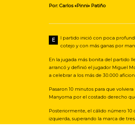
Por: Carlos «Pinni» Patiño
l partido inició con poca profun
E
cotejo y con más ganas por mant
En la jugada más bonita del partido ll
arrancó y definió el jugador Miguel Mo
a celebrar a los más de 30.000 aficio
Pasaron 10 minutos para que volviera e
Manyoma por el costado derecho que r
Posteriormente, el cálido número 10 d
izquierda, superando la marca de tre
Para el segundo tiempo, La Selección 