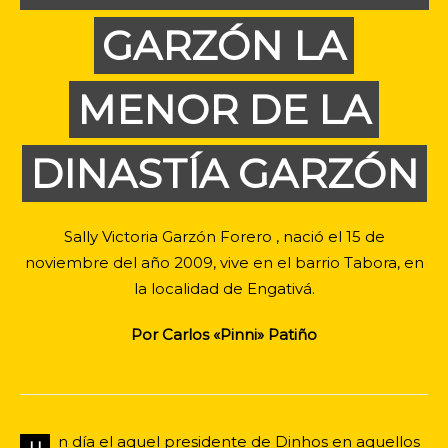
GARZÓN LA
MENOR DE LA
DINASTÍA GARZÓN
Sally Victoria Garzón Forero , nació el 15 de
noviembre del año 2009, vive en el barrio Tabora, en
la localidad de Engativá.
Por Carlos «Pinni» Patiño
n día el aquel presidente de Dinhos en aquellos