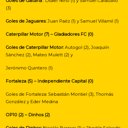
Goles de Gaitana
: Didier Niño (1) y Samuel Caraballo
(3)
Goles de Jaguares:
Juan Paéz (1) y Samuel Villamil (1)
Caterpillar Motor (7) – Gladiadores FC (0)
Goles de Caterpillar Motor:
Autogol (2), Joaquiín
Sánchez (2), Mateo Mulett (2) y
Jerónimo Quintero (1)
Fortaleza (5) – Independiente Capital (0)
Goles de Fortaleza: Sebastián Montiel (3), Thomás
González y Eder Medina
OP10 (2) – Dinhos (2)
Goles de Dinhos:
Nicolás Barrera (1) y Jhostín Salcedo