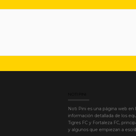
NOTI PINI
Noti Pini es una página web en 
información detallada de los equ
Tigres FC y Fortaleza FC, princi
y algunos que empiezan a escribir