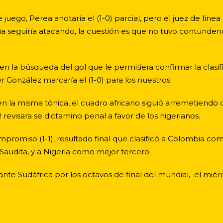
juego, Perea anotaría el (1-0) parcial, pero el juez de líne
a seguiría atacando, la cuestión es que no tuvo contundencia
a en la búsqueda del gol que le permitiera confirmar la cla
González marcaría el (1-0) para los nuestros.
 en la misma tónica, el cuadro africano siguió arremetiendo c
revisara se dictamino penal a favor de los nigerianos.
romiso (1-1), resultado final que clasificó a Colombia com
Saudita, y a Nigeria como mejor tercero.
nte Sudáfrica por los octavos de final del mundial, el mié