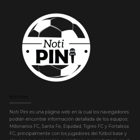
NOTI PINI
Noti Pini es una página web en la cual los navegadores
podrán encontrar información detallada de los equipos:
Millonarios FC, Santa Fe, Equidad, Tigres FC y Fortaleza
FC, principalmente con los jugadores del fútbol base y