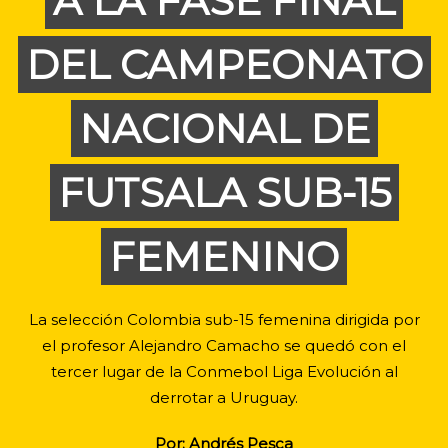
A LA FASE FINAL
DEL CAMPEONATO
NACIONAL DE
FUTSALA SUB-15
FEMENINO
La selección Colombia sub-15 femenina dirigida por
el profesor Alejandro Camacho se quedó con el
tercer lugar de la Conmebol Liga Evolución al
derrotar a Uruguay.
Por: Andrés Pesca