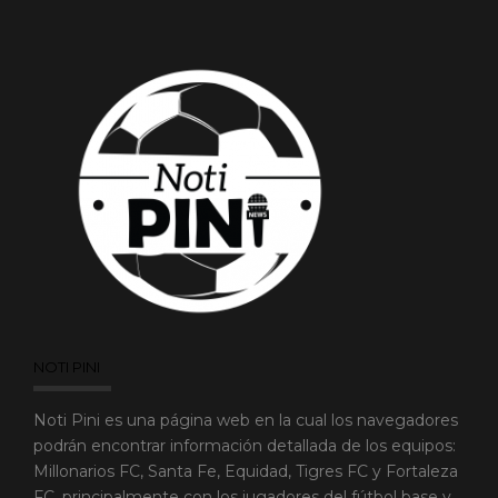
NOTI PINI
Noti Pini es una página web en la cual los navegadores
podrán encontrar información detallada de los equipos:
Millonarios FC, Santa Fe, Equidad, Tigres FC y Fortaleza
FC, principalmente con los jugadores del fútbol base y